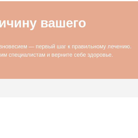
ичину вашего
вновесием — первый шаг к правильному лечению.
им специалистам и верните себе здоровье.
Услуги
Сое
Тест VHIT
Домаш
Физиотерапия для
О нас
восстановления равновесия
Комме