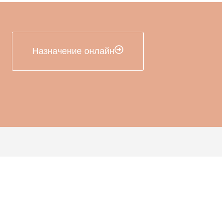
Назначение онлайн
динения
Свяжитесь С Нами
няя страница
+90 553 705 36 50
info@vertigocenter.org
нтарии
Pınarbaşı Mah, Atatürk Bulv. 705.