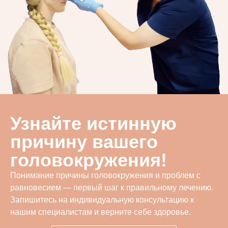
Узнайте истинную
причину вашего
головокружения!
Понимание причины головокружения и проблем с
равновесием — первый шаг к правильному лечению.
Запишитесь на индивидуальную консультацию к
нашим специалистам и верните себе здоровье.