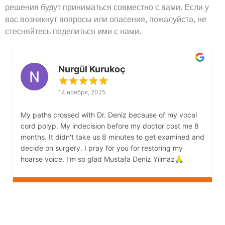
решения будут приниматься совместно с вами. Если у
вас возникнут вопросы или опасения, пожалуйста, не
стесняйтесь поделиться ими с нами.
Nurgül Kurukoç
14 ноября, 2025
My paths crossed with Dr. Deniz because of my vocal
M
cord polyp. My indecision before my doctor cost me 8
s
months. It didn't take us 8 minutes to get examined and
G
decide on surgery. I pray for you for restoring my
s
hoarse voice. I'm so glad Mustafa Deniz Yılmaz🙏
b