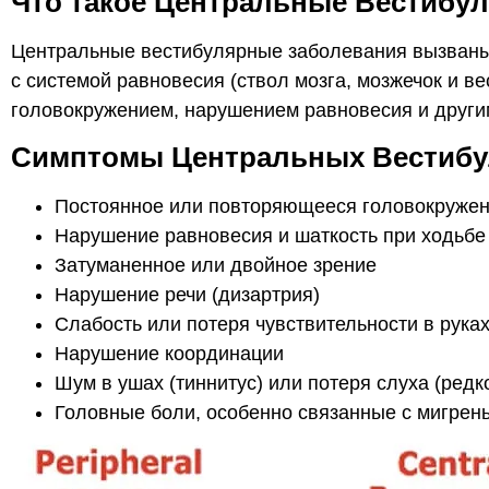
Что такое Центральные Вестибу
Центральные вестибулярные заболевания вызваны 
с системой равновесия (ствол мозга, мозжечок и в
головокружением, нарушением равновесия и други
Симптомы Центральных Вестибу
Постоянное или повторяющееся головокружени
Нарушение равновесия и шаткость при ходьбе
Затуманенное или двойное зрение
Нарушение речи (дизартрия)
Слабость или потеря чувствительности в руках
Нарушение координации
Шум в ушах (тиннитус) или потеря слуха (редк
Головные боли, особенно связанные с мигрен