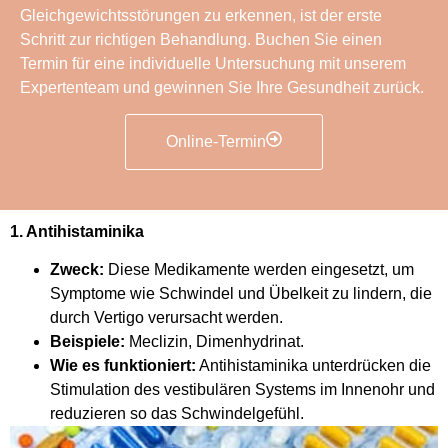
Gleichgewichtsstörungen zu erkennen, ist der erste
Schritt zur richtigen Behandlung. Buchen Sie einen
Termin für eine individuelle Untersuchung mit unserem
Expertenteam und gewinnen Sie Ihre Gesundheit zurück.
Online-Termin
1. Antihistaminika
Zweck:
Diese Medikamente werden eingesetzt, um
Symptome wie Schwindel und Übelkeit zu lindern, die
durch Vertigo verursacht werden.
Beispiele:
Meclizin, Dimenhydrinat.
Wie es funktioniert:
Antihistaminika unterdrücken die
Stimulation des vestibulären Systems im Innenohr und
reduzieren so das Schwindelgefühl.