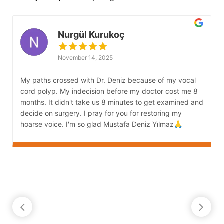
Nurgül Kurukoç
November 14, 2025
My paths crossed with Dr. Deniz because of my vocal
M
cord polyp. My indecision before my doctor cost me 8
s
months. It didn't take us 8 minutes to get examined and
G
decide on surgery. I pray for you for restoring my
s
hoarse voice. I'm so glad Mustafa Deniz Yılmaz🙏
b