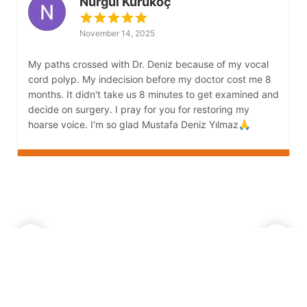
Nurgül Kurukoç
November 14, 2025
My paths crossed with Dr. Deniz because of my vocal
M
cord polyp. My indecision before my doctor cost me 8
s
months. It didn't take us 8 minutes to get examined and
G
decide on surgery. I pray for you for restoring my
s
hoarse voice. I'm so glad Mustafa Deniz Yılmaz🙏
b