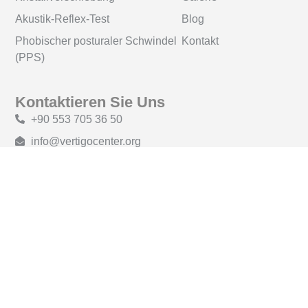
Akustik-Reflex-Test
Blog
Phobischer posturaler Schwindel
Kontakt
(PPS)
Kontaktieren Sie Uns
+90 553 705 36 50
info@vertigocenter.org
Pınarbaşı Mah, Atatürk Blvd. 705. Straße, Gül Sitesi A
Block Etage:1 Whg:1, Konyaaltı, Antalya
Öffnungszeiten:
Montag - Freitag: 09.00 - 18.00
Mittwoch: 10.00 - 14.00