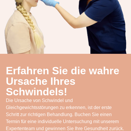
Erfahren Sie die wahre
Ursache Ihres
Schwindels!
Die Ursache von Schwindel und
Gleichgewichtsstörungen zu erkennen, ist der erste
Schritt zur richtigen Behandlung. Buchen Sie einen
Termin für eine individuelle Untersuchung mit unserem
Expertenteam und gewinnen Sie Ihre Gesundheit zurück.