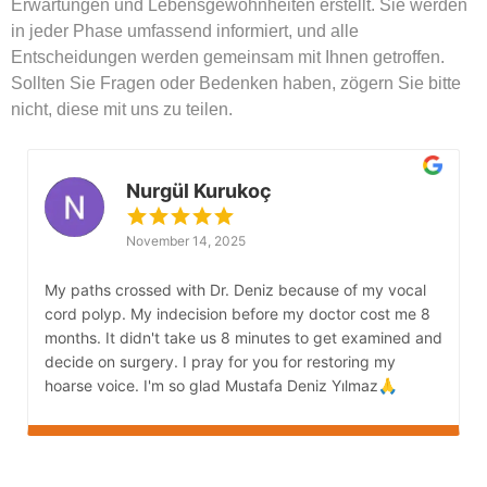
Erwartungen und Lebensgewohnheiten erstellt. Sie werden
in jeder Phase umfassend informiert, und alle
Entscheidungen werden gemeinsam mit Ihnen getroffen.
Sollten Sie Fragen oder Bedenken haben, zögern Sie bitte
nicht, diese mit uns zu teilen.
Nurgül Kurukoç
November 14, 2025
My paths crossed with Dr. Deniz because of my vocal
M
cord polyp. My indecision before my doctor cost me 8
s
months. It didn't take us 8 minutes to get examined and
G
decide on surgery. I pray for you for restoring my
s
hoarse voice. I'm so glad Mustafa Deniz Yılmaz🙏
b